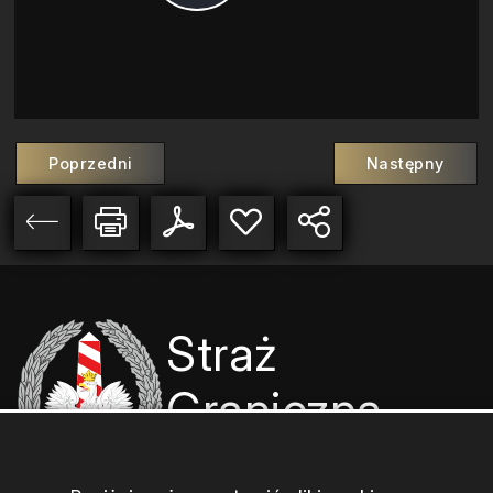
Play
Video
Poprzedni
Następny
Straż
Graniczna
Komenda Główna Straży
Granicznej