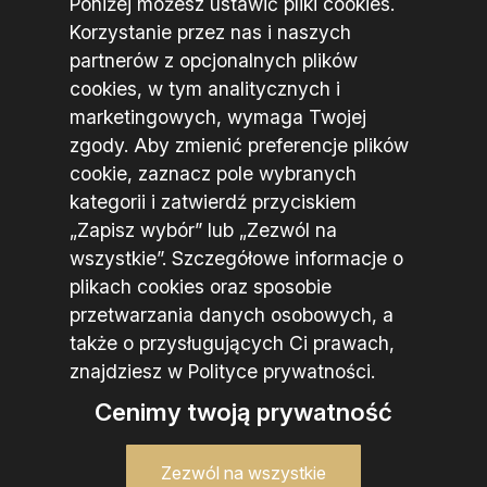
Poniżej możesz ustawić pliki cookies.
Korzystanie przez nas i naszych
Kontakt
partnerów z opcjonalnych plików
cookies, w tym analitycznych i
al. Niepodległości 100
marketingowych, wymaga Twojej
02-585 Warszawa
zgody. Aby zmienić preferencje plików
cookie, zaznacz pole wybranych
Straż Graniczna
kategorii i zatwierdź przyciskiem
Służba kontraktowa
„Zapisz wybór” lub „Zezwól na
Wstąp do nas
Szkolenie
Nasze specjalizacje
wszystkie”. Szczegółowe informacje o
plikach cookies oraz sposobie
przetwarzania danych osobowych, a
także o przysługujących Ci prawach,
znajdziesz w Polityce prywatności.
Polityka prywatności
Deklaracja dostępności
Cenimy twoją prywatność
Mapa serwisu