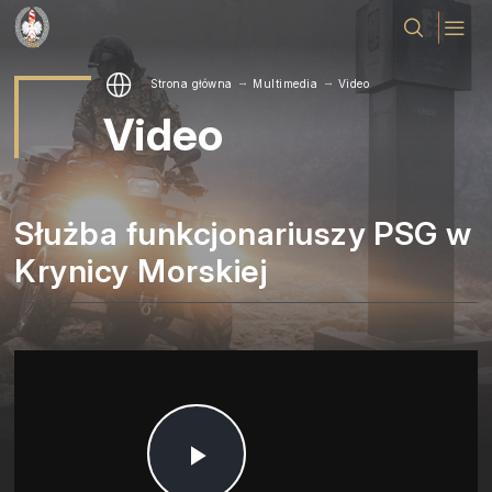
Strona główna
Multimedia
Video
Video
Służba funkcjonariuszy PSG w
Krynicy Morskiej