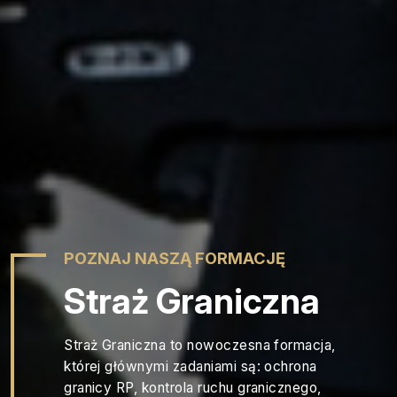
POZNAJ NASZĄ FORMACJĘ
Straż Graniczna
Straż Graniczna to nowoczesna formacja,
której głównymi zadaniami są: ochrona
granicy RP, kontrola ruchu granicznego,