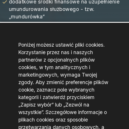
SPRAWDŹ
Co
oferujemy
Poniżej możesz ustawić pliki cookies.
uprawnienia emerytalne po 25 latach służby
Korzystanie przez nas i naszych
nagroda roczna w wysokości 1/12 części
partnerów z opcjonalnych plików
uposażenia - tzw. „trzynastka”
cookies, w tym analitycznych i
marketingowych, wymaga Twojej
dodatkowe środki finansowe na uzupełnienie
zgody. Aby zmienić preferencje plików
umundurowania służbowego - tzw.
cookie, zaznacz pole wybranych
„mundurówka”
kategorii i zatwierdź przyciskiem
dopłata do wypoczynku
„Zapisz wybór” lub „Zezwól na
płatny urlop wypoczynkowy w wymiarze 26
wszystkie”. Szczegółowe informacje o
dni roboczych
plikach cookies oraz sposobie
przetwarzania danych osobowych, a