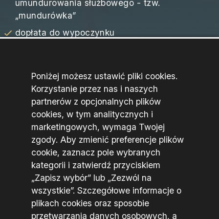
SPRAWDŹ
Co
oferujemy
Poniżej możesz ustawić pliki cookies.
uprawnienia emerytalne po 25 latach służby
Korzystanie przez nas i naszych
nagroda roczna w wysokości 1/12 części
partnerów z opcjonalnych plików
uposażenia - tzw. „trzynastka”
cookies, w tym analitycznych i
marketingowych, wymaga Twojej
dodatkowe środki finansowe na uzupełnienie
zgody. Aby zmienić preferencje plików
umundurowania służbowego - tzw.
cookie, zaznacz pole wybranych
„mundurówka”
kategorii i zatwierdź przyciskiem
dopłata do wypoczynku
„Zapisz wybór” lub „Zezwól na
płatny urlop wypoczynkowy w wymiarze 26
wszystkie”. Szczegółowe informacje o
dni roboczych
plikach cookies oraz sposobie
przetwarzania danych osobowych, a