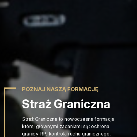
POZNAJ NASZĄ FORMACJĘ
Straż Graniczna
Straż Graniczna to nowoczesna formacja,
której głównymi zadaniami są: ochrona
granicy RP, kontrola ruchu granicznego,